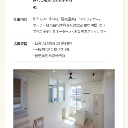
みなし残業代を表示する
用、広告等）
45
・集客企画実行、運営
私たちはいわゆる「建売営業」ではありません。
仕事内容
【新築売買】
オーナー様の目指す資産形成に必要な規模・エリ
・収益物件の提案、既存顧客とのマッチング
アをご提案するオーダーメイドな営業スタイルで
・購入希望者との契約
す。
・決済業務 、金融機関との融資相談、折衝
・社会人経験者（業種不問）
応募資格
・顧客ごとの税務相談やコンサルティング
・一般的なPC 操作スキル
買いたい方々のニーズを収集し、企画・仕入れに反
・普通自動車運転免許
映させるため、適正をふまえた上で配属先を決定
【土地仕入れ】
※業界未経験の方でも応募可能です。
し、時には上記の業務を兼務していただきます。
・土地の情報収集から買付け契約まで
・顧客と入居者のマーケティング調査
下記の社風に共感し、行動にうつしてくれる方を募
顧客対象となる方は経営者が多く、不動産以外で
集します。
も総合的な税金のこと、経営についての知識など
・自分で考え、動き、失敗してもチャレンジし続ける
も必要になります。
人
・部署を越え、お客様のために何をすべきか？を考
■当社の強み■
え、気づいたことを社内で協議し、よりよいチームに
少数精鋭で業務にあたっているため、一人ひとりの
するため動く人
専門性が高く、携わる業務の幅も多岐に渡ります。
・当事者意識をもって仕事をする人
経験豊富なスタッフが多く在籍しているため、学べ
る機会が沢山あります。