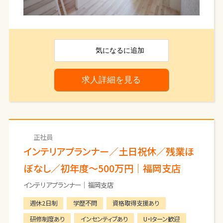
熊本支店立ち上げメンバー募集。土地仕入れから
携われる
また当社最大の強みは商品力です。
不動産コンサルティングスタッフ。少数精鋭で総合
マーケティングを掛け合わせたプロダクトをお客さ
的な
まに提供しています。
不動産スキルを身につけたい方を募集します。
気になる
に追加
「マーケティングされたエリア」と「高い商品力」と
「安定した家賃設定」を掛け合わせたプロダクトが
私たちの強みです。
求人詳細を見る
正社員
インテリアプランナー／土日祝休／残業ほ
ぼなし／初年度～500万円｜福岡支店
インテリアプランナー｜福岡支店
週休2日制
学歴不問
資格取得支援あり
研修制度あり
インセンティブあり
U・Iターン歓迎