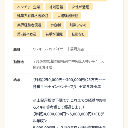
ベンチャー企業
地域密着
女性が活躍
建築系有資格者歓迎
未経験者歓迎
業界経験者優遇
歩合制
残業少なめ
第2新卒歓迎
若手が活躍
転勤なし
リフォームアドバイザー｜福岡支店
職種
〒810-0001
福岡県
福岡市
中央区天神3-4-7 天
勤務地
神旭ビル４階
【月給】
250,000円～
300,000円
（25万円～＋
給与
各種手当＋インセンティブ/月＋賞与2回/年
※上記月給は下限です。これまでの経験やお持
ちスキル等考慮して優遇します。）
【年収】
4,000,000円～
6,000,000円
（＜モデ
ル年収＞
9,000,000円 / 入社2年目・月給43万円＋手