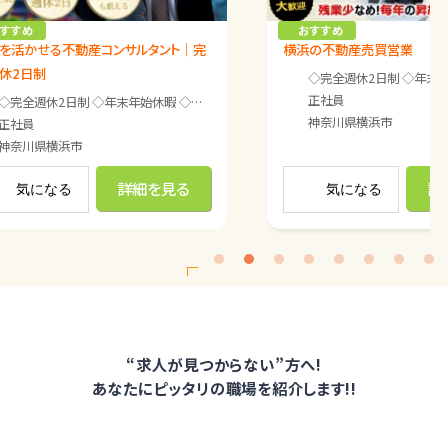
Previous
Next
一切ございません！
・対象顧客は不動産オーナー
おすすめ
おすすめ
・見積、契約、工事の段取りなどのサポート業務を
横浜の不動産売買営業
宅建を活か
お任せします
週休2日制
◇完全週休2日制 ◇年末年始休暇 ◇夏季休暇 ◇GW休暇 ◇有給休暇（入社6ヶ月目以降に付与） ◇慶弔休暇 ◇介護休暇 ◇育児休暇 ※面接時詳細をお伝えします。
正社員
都合に合わせて対応。 うまくいかない日には仕事を切り上げます。 やりたくない時はやら
35歳／女性／主婦） 特に定休日は決めておらず、 お客さまの都合に合わせて対応。 うま
◇完全週休2日制 ◇年末年始休暇
神奈川県
横浜市
正社員
神奈川
詳細を見る
気になる
気
<
“求人が見つからない”方へ!
あなたにピッタリの職場を紹介します!!