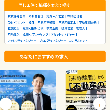
08：50 出社
同じ条件で職種を変えて探す
09：00 朝礼・スケジュール確認
10：00 移動・商談①
賃貸仲介営業
不動産管理
売買仲介営業
WEB担当者
12：00 昼休憩
受付・フロント
経理
不動産事務職
不動産鑑定士
不動産調査員
13：00 移動・商談②
重説担当
巡回・清掃・点検
事業企画
投資営業
管理人
15：00 事務作業（見積書作成・建物診断報告書
用地仕入
広報・ブランディング
アセットマネジャー
の作成）
18：00 終礼・その他業務
ファシリティマネジャー
プロパティマネジャー
コンサルタント
18：30 定時
19時台には皆様退社されています。
あなたにおすすめの求人
｜
自社の営業の特徴｜
・営業1人あたり担当するお客様は10人～20人程
度。
・事務作業は、営業事務さんがサポートするので、
営業メンバーはご提案やお客様との関わりに”専
念”できる環境です！！
・新規のお客様対応をするのは、提携企業様からご
紹介頂いた際やイベントでご挨拶したお客様！
・ 押し売り、無理な電話営業、飛び込み営業は一切