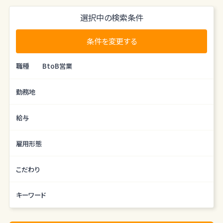
「どのような課題を抱えていて、
選択中の検索条件
どう提案したら満足するか」など、
工事後のことまで考えて深掘りします。
条件を変更する
━━━━━━━━━━━━━━━
[3] 提案・成約
職種
BtoB営業
━━━━━━━━━━━━━━━
ヒアリングした内容をもとに、工事部門と連携しな
勤務地
がら
具体的な工事を行い形にしていきます。
給与
お見積もりに納得いただいたら、ご成約！
━━━━━━━━━━━━━━━
雇用形態
[4] アフターフォロー
━━━━━━━━━━━━━━━
こだわり
工事完了後はお客様にご報告し見届けます。
工事完了後、工事部門とお客様の間に立ち、
キーワード
スムーズに進行できるよう調整も行います。
｜
1日のスケジュール例｜