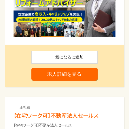
・安定企業で未経験からキャリアを
｜
当社で働くポイントをサクッとご紹介｜
築いていきたい方
◎ 法令順守のホワイト企業
◎ 20-30代の方が、将来に備えるために最適な環
＜先輩たちの志望動機一例＞
境
「塗料メーカーとして魅力を感じたから」
◎ 定時退社！土日祝日休みで友人や家族との時間
を確保
「業界内で知名度があったから」
◎ 育休産休や時短勤務など子育て世代も全面サ
ポート
「人材投資に力を入れており、
◎ 未経験から不動産や工事管理の専門知識が身
気になる
に追加
最新の工事技術や商品を導入しているので
につく
自信を持って提案できると思った」
◎ 上限なしのインセンティブで年収900万円も可
求人詳細を見る
能
「会社の将来性や安定性を感じたので」
今回は「本気で現状を変えたい！」という想いがあ
「未経験でも挑戦できる点に魅力を感じて」など！
る方と一緒に働きたいので、未経験でもご応募OK
とさせていただいています。
正社員
｜
ホープハウスシステムについて｜
【在宅ワーク可】不動産法人セールス
2027年までに「株式上場」と
【在宅ワーク可】不動産法人セールス
「全国47都道府県に拠点の拡大」を目指す