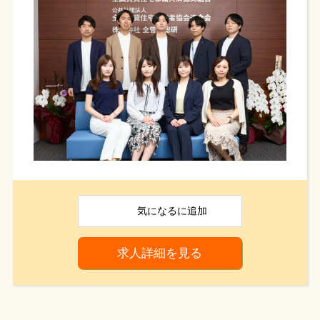
大手パートナー企業からリフォームにご興味のあ
【会社の紹介・アピールポイント】
るオーナー様をご紹介頂きます。
☆昨年4月に法人化！できたてほやほやのベンチャ
ー企業で一緒に楽しくはたらきませんか？？
ご興味を持って頂いた状態でコンタクトを取って
いただくのでお話ししやすい状況でお悩み事をお伺
不動産業界では知らない人はいない全国賃貸管理
いいたします。
ビジネス協会の、新設部署として
新規飛び込み一切なし！！
発足した全管協総研が今年の4月に独立しました。
若手社員ばかりで風通しも良いので自分をしっか
▼相談内容の一例
り聞いてもらえる環境です！
「デザイン重視のリノベーションができる？」
「工事はいいけど担当者の対応に困ってる」
「見積もりを複数社に依頼しているから、
どこに依頼するか判断が難しくて」
などなど、お悩みは様々！！
気になる
に追加
━━━━━━━━━━━━━━━
求人詳細を見る
[2] ヒアリング
━━━━━━━━━━━━━━━
お客様からニーズをキャッチしたら、
さらに細かくヒアリングしていきましょう！