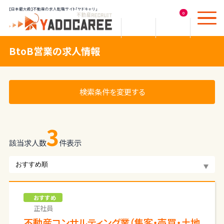
【日本最大級】不動産の求人転職サイト「ヤドキャリ」
0
BtoB営業の求人情報
検索条件を変更する
3
該当求人数
件表示
おすすめ
正社員
不動産コンサルティング業（集客・売買・土地