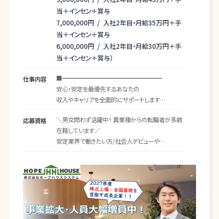
当＋インセン＋賞与
7,000,000円 / 入社2年目・月給35万円＋手
当＋インセン＋賞与
6,000,000円 / 入社2年目・月給30万円＋手
当＋インセン＋賞与）
■━━━━━━━━━━━━━━━━━
仕事内容
安心・安定を最優先するあなたの
収入やキャリアを全面的にサポートします
━━━━━━━━━━━━━━━━━━■
＼男女問わず活躍中！ 異業種からの転職者が多数
応募資格
在籍しています／
「このまま働き続けても、何も残らない気がする…」
安定業界で働きたい方/社会人デビューや
「頑張っても給与が上がらず、将来が不安」
ブランクがある方もOKです！
「家族との時間が取れず、心がすり減っている」
「未経験でも働けて活躍できる職場を探している」
＜必須＞
普通自動車運転免許（AT限定可）
こんな悩みをお持ちの方は、
私たち「ホープハウスシステム」の門を叩いてくだ
【ひとつでも当てはまればなお歓迎】
さい。
・コミュニケーションを取るのが好きな方