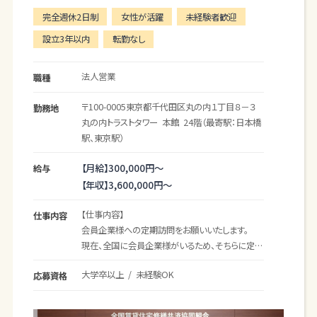
不動産ベンチャー企業です。
完全週休2日制
女性が活躍
未経験者歓迎
創業より培ってきた塗料メーカーとしての知識や技
設立3年以内
転勤なし
術。
そして、不動産事業へのノウハウを活かし
日本から世界へ挑戦を続ける会社です。
法人営業
職種
現在、事業拡大に伴い人員大幅増員中！
〒100-0005
東京都
千代田区
丸の内１丁目８－３
勤務地
是非アナタのチカラを貸してください！
丸の内トラストタワー 本館 24階（最寄駅：日本橋
駅、東京駅）
｜
具体的なお仕事内容｜
不動産オーナー様が保有するマンションやビルの
【月給】
300,000円～
給与
「資産価値の向上」「安全性の維持・向上」のため
【年収】
3,600,000円～
に、
『再生』（リフォーム・リノベーション）のご提案をお
【仕事内容】
仕事内容
任せします。
会員企業様への定期訪問をお願いいたします。
現在、全国に会員企業様がいるため、そちらに定期
＜具体的な仕事の進め方＞
訪問していただき、自社のサービスのご案内や状況
━━━━━━━━━━━━━━━
大学卒以上 / 未経験OK
応募資格
のご確認をお願いいたします。
[1] パートナー企業からのご紹介
━━━━━━━━━━━━━━━