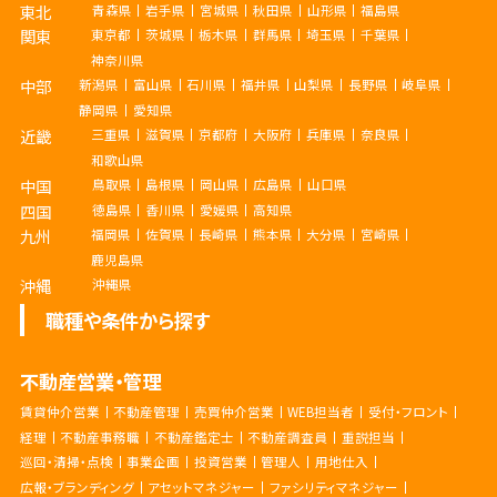
東北
青森県
岩手県
宮城県
秋田県
山形県
福島県
関東
東京都
茨城県
栃木県
群馬県
埼玉県
千葉県
神奈川県
中部
新潟県
富山県
石川県
福井県
山梨県
長野県
岐阜県
静岡県
愛知県
近畿
三重県
滋賀県
京都府
大阪府
兵庫県
奈良県
和歌山県
中国
鳥取県
島根県
岡山県
広島県
山口県
四国
徳島県
香川県
愛媛県
高知県
九州
福岡県
佐賀県
長崎県
熊本県
大分県
宮崎県
鹿児島県
沖縄
沖縄県
職種や条件から探す
不動産営業・管理
賃貸仲介営業
不動産管理
売買仲介営業
WEB担当者
受付・フロント
経理
不動産事務職
不動産鑑定士
不動産調査員
重説担当
巡回・清掃・点検
事業企画
投資営業
管理人
用地仕入
広報・ブランディング
アセットマネジャー
ファシリティマネジャー