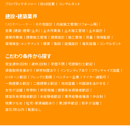
プロパティマネジャー
BtoB営業
コンサルタント
建設・建築業界
CADオペレーター
その他設計
内装施工管理(リフォーム等)
営業 (建設・建築・土木)
土木作業員
土木施工管理
土木設計
建築作業員
建築施工管理
建築設計
施工管理
測量
現場監督
環境保全・メンテナンス
積算
製図
設備設計
電気設備
コンサルタント
こだわり条件から探す
完全週休2日制
週休2日制
学歴不問
宅建取引士歓迎
資格取得支援あり
研修制度あり
インセンティブあり
フランチャイズ加盟
U・Iターン歓迎
フレックス勤務
ベンチャー企業
マイカー通勤可
一級建築士歓迎
二級建築士歓迎
地域密着
外国語を活かせる
女性が活躍
年俸制
幹部候補
建築系有資格者歓迎
建設系有資格者歓迎
未経験者歓迎
業界経験者優遇
歩合制
残業少なめ
社宅・家賃補助あり
第2新卒歓迎
若手が活躍
設立3年以内
転勤なし