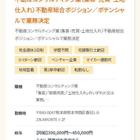
仕入れ）不動産総合ポジション／ポテンシャ
ルで業務決定
不動産コンサルティング業（集客・売買・土地仕入れ）不動産総合
ポジション／ポテンシャルで業務決定
完全週休2日制
学歴不問
宅建取引士歓迎
U・Iターン歓迎
ベンチャー企業
マイカー通勤可
地域密着
第2新卒歓迎
転勤なし
不動産コンサルティング業
職種
「集客」「新築売買」「土地仕入れ」のいずれか又は
兼務。
就業後の適正によって配属いたします。
〒860-0047
熊本県
熊本市
西区春日1-8-
勤務地
具体的な業務内容は下記の通りです。
29LAMONTEⅡ2F
【集客】
【月給】
300,000円～
450,000円
給与
・購入希望者の集客企画立案（SNS やセミナー活