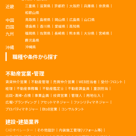
近畿
三重県
滋賀県
京都府
大阪府
兵庫県
奈良県
和歌山県
中国
鳥取県
島根県
岡山県
広島県
山口県
四国
徳島県
香川県
愛媛県
高知県
九州
福岡県
佐賀県
長崎県
熊本県
大分県
宮崎県
鹿児島県
沖縄
沖縄県
職種や条件から探す
不動産営業・管理
賃貸仲介営業
不動産管理
売買仲介営業
WEB担当者
受付・フロント
経理
不動産事務職
不動産鑑定士
不動産調査員
重説担当
巡回・清掃・点検
事業企画
投資営業
管理人
用地仕入
広報・ブランディング
アセットマネジャー
ファシリティマネジャー
プロパティマネジャー
BtoB営業
コンサルタント
建設・建築業界
CADオペレーター
その他設計
内装施工管理(リフォーム等)