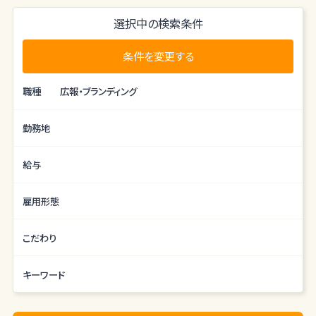
※社用車使用：軽ワゴン（ＡＴ車）
選択中の検索条件
※業務の変更範囲：変更なし
条件を変更する
職種
広報・ブランディング
勤務地
給与
雇用形態
こだわり
キーワード