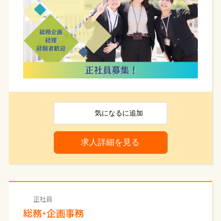
総務業務、採用業務がメインのお仕事となります。
新卒採用活動では説明会の運営や面接の準備、学
生の対応、社内イベントでは企画運営などを行って
いただきます。
新しいことにチャレンジできる人、人のために行動
できる人、営業経験を活かしたい人、企画すること
が好きな人、ぜひお待ちしております。
❖具体的な仕事内容
採用業務
気になる
に追加
・新卒・中途採用活動
・社内研修
求人詳細を見る
労務業務
・社会保険や雇用保険の手続き
・入社、退職の手続き
・健康診断の手続き
広報業務
・社内イベントの企画運営
正社員
・社内情報共有の管理
総務・企画事務
・SNS、ホームページの発信管理