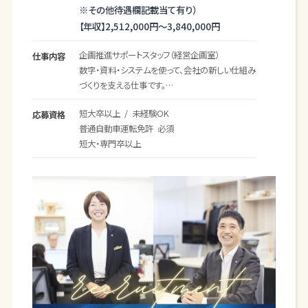
・社内イベントの企画運営
※その他待遇欄記載当て有り）
・社内情報共有の管理
【年収】
2,512,000円～
3,840,000円
・SNS、ホームページの発信管理
その他
企画推進サポートスタッフ（経営企画室）
仕事内容
・機器・備品・施設管理
数字・資料・システムを使って、会社の新しい仕組み
・資格取得支援など
づくりを支える仕事です。
※社用車（ＡＴ）を使用して外出することがありま
経営企画室では、社内のさまざまな取り組みがス
短大卒以上 / 未経験OK
す。
応募資格
ムーズに進むよう、
普通自動車運転免許 必須
短大・専門卒以上
────────────────────
データ整理・資料作成・進捗管理・業務改善・システ
現在のお仕事や転職活動で「パッとしないな」と感
ム導入のサポートを行うスタッフを募集しています。
じておられる方は、ぜひ、弊社にご応募ください。
一般的な事務作業に加えて、
「もっと分かりやすくできないか」
あなたの可能性を最大限に引き出す環境が、高知
「どうすればスムーズに進められるか」
ハウスにはあります。
を考えながら、社内の仕組みづくりにも関われるポ
新しい挑戦を通じて、充実したキャリアを築きましょ
ジションです。
う！
経営企画やシステムの専門知識が最初から必要な
仕事ではありません。
情報整理や資料作成、社内調整の経験を活かしな
がら、新しいツールや仕組みづくりに少しずつ関わ