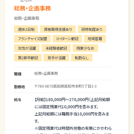
総務・企画事務
総務・企画事務
週休2日制
資格取得支援あり
研修制度あり
フランチャイズ加盟
U・Iターン歓迎
地域密着
女性が活躍
未経験者歓迎
残業少なめ
第2新卒歓迎
若手が活躍
転勤なし
総務・企画事務
職種
〒780-0870
高知県
高知市
本町5丁目3-3
勤務地
【月給】
180,000円～
270,000円
（上記月給額
給与
には固定残業代10,000円を含みます。
上記月給額には職務手当10,000円を含みま
す。
※固定残業代は時間外労働の有無にかかわら