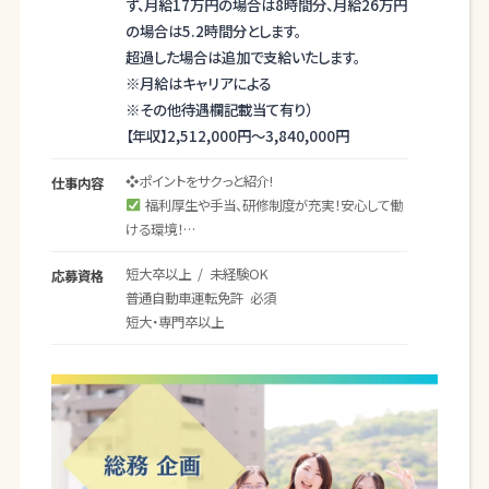
ず、月給17万円の場合は8時間分、月給26万円
の場合は5.2時間分とします。
超過した場合は追加で支給いたします。
※月給はキャリアによる
※その他待遇欄記載当て有り）
【年収】
2,512,000円～
3,840,000円
❖ポイントをサクっと紹介!
仕事内容
福利厚生や手当、研修制度が充実！安心して働
ける環境！
週休二日制や休暇制度で家族やプライベート
短大卒以上 / 未経験OK
応募資格
の時間を確保できる！
普通自動車運転免許 必須
未経験でも安心！社員同士のサポート体制のも
短大・専門卒以上
とで成長できる！
定員になり次第、募集締め切りいたします。
ぜひ、この機会をお見逃しなく、お気軽にご応募く
ださいね。
────────────────────
❖どんなお仕事？