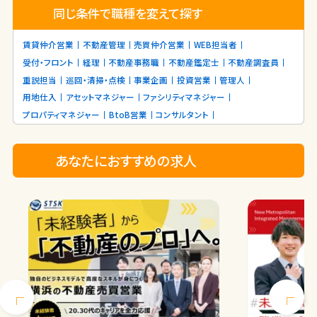
同じ条件で職種を変えて探す
賃貸仲介営業
不動産管理
売買仲介営業
WEB担当者
受付・フロント
経理
不動産事務職
不動産鑑定士
不動産調査員
重説担当
巡回・清掃・点検
事業企画
投資営業
管理人
用地仕入
アセットマネジャー
ファシリティマネジャー
プロパティマネジャー
BtoB営業
コンサルタント
あなたにおすすめの求人
Previous
Next