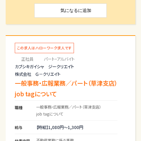
・ハウスメーカー等へ訪問（資料配布）
気になる
に追加
・事務所内日常清掃など
＊就業時間・勤務日数、相談に応じます。
（業務の変更範囲：変更なし）
この求人はハローワーク求人です
正社員
パート・アルバイト
カブシキガイシャ ジークリエイト
株式会社 Ｇ－クリエイト
一般事務・広報業務／パート（草津支店）
job tagについて
一般事務・広報業務／パート（草津支店）
職種
job tagについて
【時給】
1,080円～
1,300円
給与
不動産業務に係る事務
仕事内容