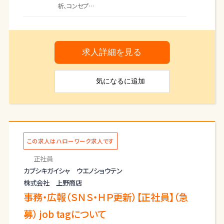
析、コンセプ
ト策定
・スケジュール管理：進行計画を策定し、納期を遵
守
・予算管理：コスト試算と実績管理
求人詳細を見る
・チームマネジメント：クリエイター、エンジニア、マ
ーケターな
気になる
に追加
ど関係者間の連携
・品質管理：成果物のクオリティ確認、修正指示
【必要なスキル】
・プロジェクトマネジメント力
・コミュニケーション能力
・問題解決力・交渉力 【業務の変更範
この求人はハローワーク求人です
囲：変更なし】
正社員
カブシキガイシャ ウエノショウテン
株式会社 上野商店
事務・広報（ＳＮＳ・ＨＰ更新）【正社員】（急
募） job tagについて