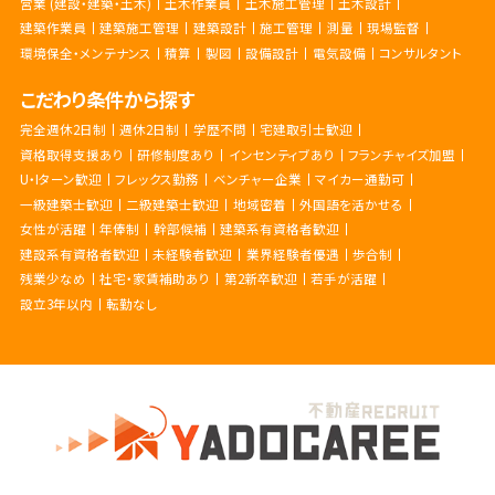
営業 (建設・建築・土木)
土木作業員
土木施工管理
土木設計
建築作業員
建築施工管理
建築設計
施工管理
測量
現場監督
環境保全・メンテナンス
積算
製図
設備設計
電気設備
コンサルタント
こだわり条件から探す
完全週休2日制
週休2日制
学歴不問
宅建取引士歓迎
資格取得支援あり
研修制度あり
インセンティブあり
フランチャイズ加盟
U・Iターン歓迎
フレックス勤務
ベンチャー企業
マイカー通勤可
一級建築士歓迎
二級建築士歓迎
地域密着
外国語を活かせる
女性が活躍
年俸制
幹部候補
建築系有資格者歓迎
建設系有資格者歓迎
未経験者歓迎
業界経験者優遇
歩合制
残業少なめ
社宅・家賃補助あり
第2新卒歓迎
若手が活躍
設立3年以内
転勤なし