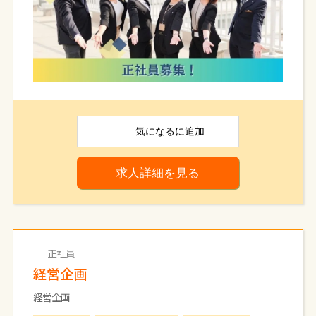
庫管理などの日常経理。部門別損益の作成、決算
書類準備、支払調書・償却資産明細の作成も担当。
不動産・リフォーム特有（契約金処理、リフォーム口
座管理、空室の電気・水道料の管理/支払）や、ホー
ルディングス・関連会社の月次経理など、幅広い実
務で成長できます。
■保険・契約管理
火災保険等の新規/更新、保証会社の契約金管理・
気になる
に追加
経理対応。
求人詳細を見る
■総務・社内インフラ／庶務・イベント
備品・端末・車両管理、社内情報発信（nicot/チャッ
ト、資料、組織カレンダー）、健康診断・慶弔、来客・
外勤（謄本取得等）。
掲示物・サイネージ・チラシ作成補助ができる方歓
迎（専門レベル不要）。
正社員
経営企画
定員になり次第、募集締め切りいたします。
経営企画
ぜひ、この機会をお見逃しなく、お気軽にご応募く
ださいね。