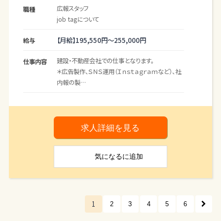
広報スタッフ
職種
job tagについて
【月給】
195,550円～
255,000円
給与
建設・不動産会社での仕事となります。
仕事内容
＊広告製作、ＳＮＳ運用（Ｉｎｓｔａｇｒａｍなど）、社
内報の製
作、自社ホームページの企画・運用、写真・動画編
集作業などのほ
か、社内の基幹アプリ等の保守管理についてもお
任せします。
求人詳細を見る
＊大型の構造物などの素材撮りの場合、無人航空
気になる
に追加
機を使用しての撮
影となることもあります。この為、３０ｍ上空でのド
ローンの赤緑
ランプによる向きの認識が必要になるため、相応
の視力が必要とな
1
2
3
4
5
6
ります。（※専用資格不要）