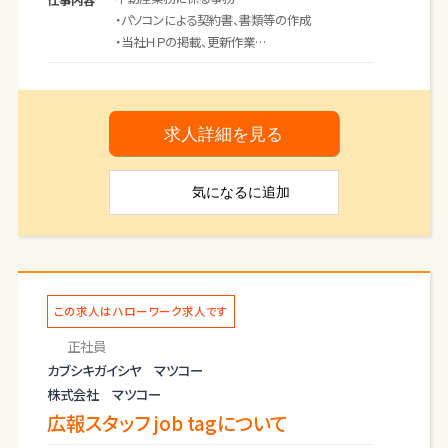
・パソコンによる契約書、書類等の作成
・当社ＨＰの掲載、更新作業
・ＳＮＳ（インスタグラム等）の発信
・広告の掲載・作成業務（広告会社との打ち合わせ
等）
・電話応対、来客対応
求人詳細を見る
・空いた時間で、ハウスメーカーや不動産会社へ訪
問（資料を配布
気になる
に追加
）
・事務所内日常清掃
＊変更の範囲：変更なし
この求人はハローワーク求人です
正社員
カブシキガイシヤ マツコー
株式会社 マツコー
広報スタッフ job tagについて