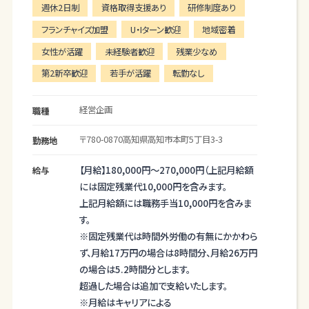
週休2日制
資格取得支援あり
研修制度あり
────────────────────
❖どんなお仕事？
フランチャイズ加盟
U・Iターン歓迎
地域密着
総務業務、採用業務がメインのお仕事となります。
女性が活躍
未経験者歓迎
残業少なめ
新卒採用活動では説明会の運営や面接の準備、学
第2新卒歓迎
若手が活躍
転勤なし
生の対応、社内イベントでは企画運営などを行って
いただきます。
経営企画
職種
新しいことにチャレンジできる人、人のために行動
できる人、営業経験を活かしたい人、企画すること
〒780-0870
高知県
高知市
本町5丁目3-3
勤務地
が好きな人、ぜひお待ちしております。
【月給】
180,000円～
270,000円
（上記月給額
給与
❖具体的な仕事内容
には固定残業代10,000円を含みます。
採用業務
上記月給額には職務手当10,000円を含みま
・新卒・中途採用活動
す。
・社内研修
※固定残業代は時間外労働の有無にかかわら
労務業務
ず、月給17万円の場合は8時間分、月給26万円
・社会保険や雇用保険の手続き
の場合は5.2時間分とします。
・入社、退職の手続き
超過した場合は追加で支給いたします。
・健康診断の手続き
※月給はキャリアによる
広報業務