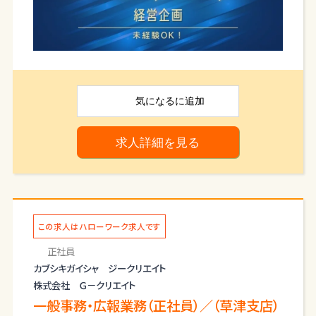
っていただけます。
仕事内容
事業戦略・施策推進サポート
・市場／競合／社内データの収集・整理
・施策の進捗管理
・提案資料、説明資料の作成補助
気になる
に追加
システム運用・導入サポート
・社内システム（kintone等）の運用補助
求人詳細を見る
・新しいシステム導入時の連絡調整、手順書作成、
社内周知
・社内で使いやすくするための整備、運用サポート
・AIやデジタルツールを活用した業務改善のサポー
ト
業務改善・会議運営サポート
この求人はハローワーク求人です
・業務フローの整理
正社員
・手順書、簡易フロー図の作成
カブシキガイシャ ジークリエイト
・会議設定、議事録作成、ToDo共有
・部門間の連絡調整
株式会社 Ｇ－クリエイト
その他
一般事務・広報業務（正社員）／（草津支店）
・資料管理、データ整備