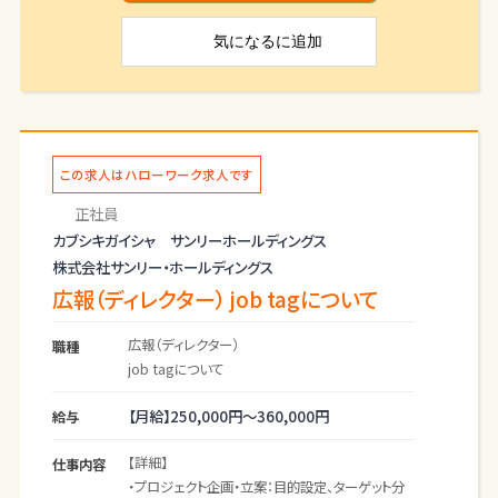
・賃貸住宅入居者向けの住み替え提案・オープン
気になる
に追加
ハウスの案内・物
件
情報などの不動産関連のチラシ
・新規事業のＰＲチラシ
・その他リーフレットなど 【業務の変更範囲：変
更なし】
この求人はハローワーク求人です
正社員
カブシキガイシャ サンリーホールディングス
株式会社サンリー・ホールディングス
広報（ディレクター） job tagについて
広報（ディレクター）
職種
job tagについて
【月給】
250,000円～
360,000円
給与
【詳細】
仕事内容
・プロジェクト企画・立案：目的設定、ターゲット分