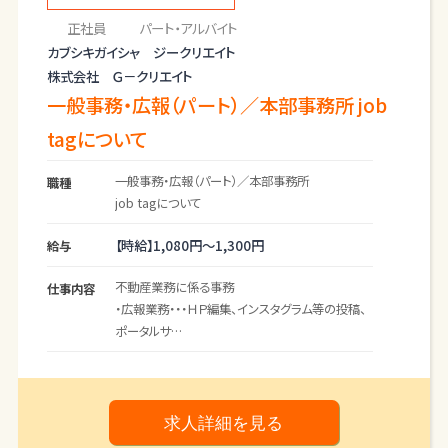
正社員
パート・アルバイト
カブシキガイシャ ジークリエイト
株式会社 Ｇ－クリエイト
一般事務・広報（パート）／本部事務所 job
tagについて
一般事務・広報（パート）／本部事務所
職種
job tagについて
【時給】
1,080円～
1,300円
給与
不動産業務に係る事務
仕事内容
・広報業務・・・ＨＰ編集、インスタグラム等の投稿、
ポータルサ
イト掲載・編集
・パソコンによる契約書等の作成
・書類作成
・接客業務
求人詳細を見る
・電話対応