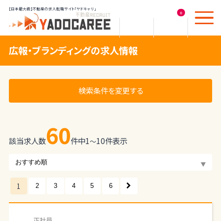
【日本最大級】不動産の求人転職サイト「ヤドキャリ」
0
広報・ブランディングの求人情報
検索条件を変更する
60
該当求人数
件中
1
10
件表示
〜
1
2
3
4
5
6
正社員