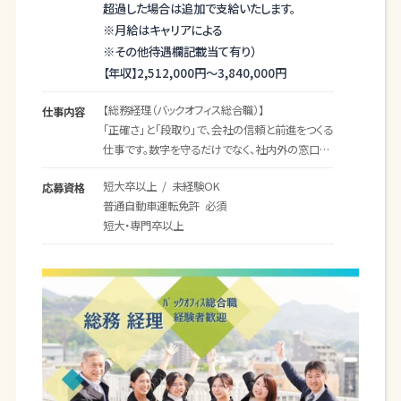
超過した場合は追加で支給いたします。
※月給はキャリアによる
※その他待遇欄記載当て有り）
【年収】
2,512,000円～
3,840,000円
【総務経理（バックオフィス総合職）】
仕事内容
「正確さ」と「段取り」で、会社の信頼と前進をつくる
仕事です。数字を守るだけでなく、社内外の窓口と
して人を支え、仕組みを整えて“働きやすさ”もつく
短大卒以上 / 未経験OK
応募資格
ります。20代若手も活躍中。コツコツ型の努力が、
普通自動車運転免許 必須
きちんと価値になる環境です。
短大・専門卒以上
こんな方に向いています
・人を支えることにやりがいを感じる
・ミスなく丁寧に、最後までやり切れる
・「もっと良くできる」を考えるのが好き
・社内外のやり取りも前向きにできる
■経理・財務・会計（メイン）
伝票作成、入金処理、請求書発行、買掛金登録、金