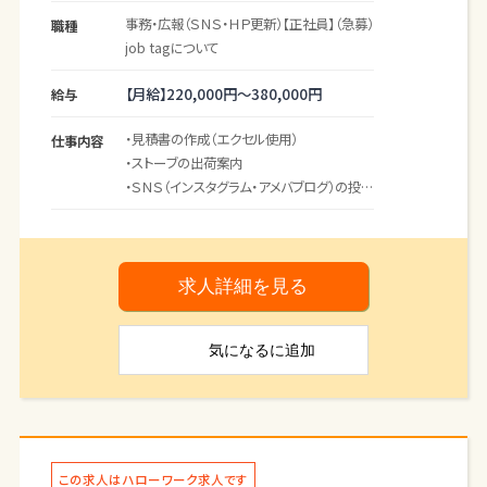
事務・広報（ＳＮＳ・ＨＰ更新）【正社員】（急募）
職種
job tagについて
【月給】
220,000円～
380,000円
給与
・見積書の作成（エクセル使用）
仕事内容
・ストーブの出荷案内
・ＳＮＳ（インスタグラム・アメバブログ）の投稿
・ＨＰの修正・変更処理
・電話応対
・付随する業務
求人詳細を見る
＊長くお勤め頂ける方歓迎です！
気になる
に追加
【変更範囲：変更なし】
この求人はハローワーク求人です