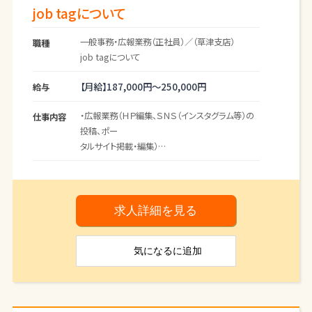
job tagについて
・社用車（AT）での外出あり（書類提出等）
一般事務・広報業務（正社員）／（草津支店）
職種
歓迎スキル
job tagについて
・Excel、スプレッドシート等を使った情報整理の経
験
【月給】
187,000円～
250,000円
給与
・資料作成や事務サポートの経験
・kintone等のシステムやITツールに抵抗がない方
・広報業務（ＨＰ編集、ＳＮＳ（インスタグラム等）の
仕事内容
・AIや新しいツールに興味があり、前向きに学べる
投稿、ポー
方
タルサイト掲載・編集）
・Illustratorでの簡単な修正作業
・取引先へ訪問（資料配布）
※チラシ修正／ノベルティ入稿データ作成など
・パソコンによる書類等の作成（フォーマット有り）
※専門レベルは不要です
・来客対応
・電話対応
求人詳細を見る
こんな方を歓迎します
・事務所内日常清掃 等
・情報整理や資料作成が得意で、正確にコツコツ進
められる方
気になる
に追加
（業務の変更範囲：変更なし）
・期限を意識し、段取りよく業務を進められる方
・社内の関係者と丁寧に連絡・調整できる方
・新しいツールやシステムにも前向きに取り組める
方