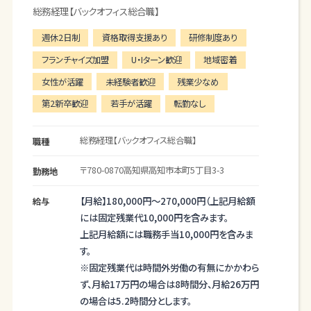
総務経理【バックオフィス総合職】
その他
・機器・備品・施設管理
週休2日制
資格取得支援あり
研修制度あり
・資格取得支援など
※社用車（ＡＴ）を使用して外出することがありま
フランチャイズ加盟
U・Iターン歓迎
地域密着
す。
女性が活躍
未経験者歓迎
残業少なめ
第2新卒歓迎
若手が活躍
転勤なし
────────────────────
現在のお仕事や転職活動で「パッとしないな」と感
じておられる方は、ぜひ、弊社にご応募ください。
総務経理【バックオフィス総合職】
職種
あなたの可能性を最大限に引き出す環境が、高知
〒780-0870
高知県
高知市
本町5丁目3-3
勤務地
ハウスにはあります。
新しい挑戦を通じて、充実したキャリアを築きましょ
【月給】
180,000円～
270,000円
（上記月給額
給与
う！
には固定残業代10,000円を含みます。
上記月給額には職務手当10,000円を含みま
す。
※固定残業代は時間外労働の有無にかかわら
ず、月給17万円の場合は8時間分、月給26万円
の場合は5.2時間分とします。