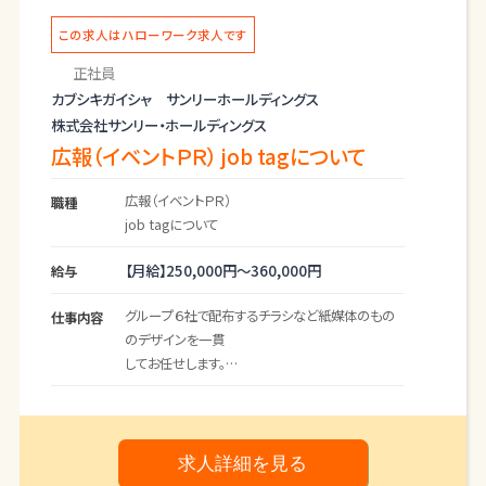
・指示待ちだけでなく、「次に必要なこと」を考えて
この求人はハローワーク求人です
動ける方
正社員
・事務経験を活かしながら、業務改善や仕組みづく
カブシキガイシャ サンリーホールディングス
りにも関わってみたい方
株式会社サンリー・ホールディングス
広報（イベントＰＲ） job tagについて
広報（イベントＰＲ）
職種
job tagについて
【月給】
250,000円～
360,000円
給与
グループ６社で配布するチラシなど紙媒体のもの
仕事内容
のデザインを一貫
してお任せします。
【詳細】
・グループ会社６社のＨＰの管理／運営
・ＳＥＯ対策
・ベンダーコントロールなど
求人詳細を見る
【具体的な作成物】