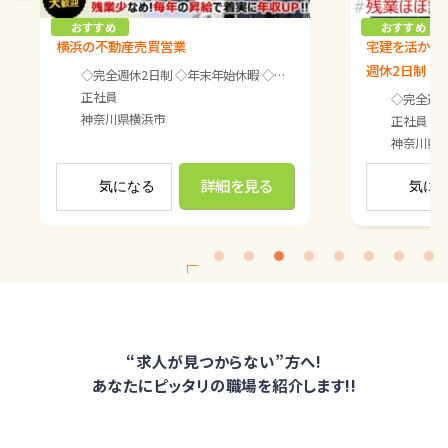
おすすめ
おすすめ
横浜の不動産売買営業
宅建を活かせ
週休2日制
◇完全週休2日制 ◇年末年始休暇 ◇夏季休暇 ◇GW休暇 ◇有給休暇（入社6ヶ月目以降に付与） ◇慶弔休暇 ◇介護休暇 ◇育児休暇 ※面接時詳細をお伝えします。
正社員
合に合わせて対応。 うまくいかない日には仕事を切り上げます。 やりたくない時はやらない
歳／女性／主婦） 特に定休日は決めておらず、 お客さまの都合に合わせて対応。 うまく
◇完全週休2日制 ◇年末年始休暇 ◇夏季休暇 
神奈川県
横浜市
正社員
神奈川県
詳細を見る
気になる
気に
<
“求人が見つからない”方へ!
あなたにピッタリの職場を紹介します!!