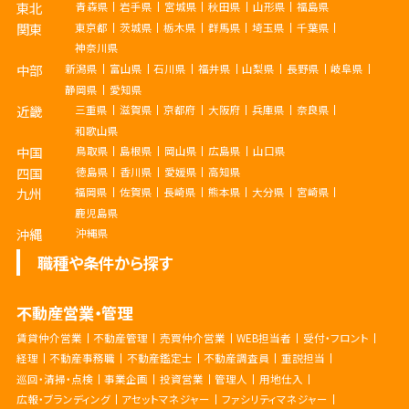
東北
青森県
岩手県
宮城県
秋田県
山形県
福島県
関東
東京都
茨城県
栃木県
群馬県
埼玉県
千葉県
神奈川県
中部
新潟県
富山県
石川県
福井県
山梨県
長野県
岐阜県
静岡県
愛知県
近畿
三重県
滋賀県
京都府
大阪府
兵庫県
奈良県
和歌山県
中国
鳥取県
島根県
岡山県
広島県
山口県
四国
徳島県
香川県
愛媛県
高知県
九州
福岡県
佐賀県
長崎県
熊本県
大分県
宮崎県
鹿児島県
沖縄
沖縄県
職種や条件から探す
不動産営業・管理
賃貸仲介営業
不動産管理
売買仲介営業
WEB担当者
受付・フロント
経理
不動産事務職
不動産鑑定士
不動産調査員
重説担当
巡回・清掃・点検
事業企画
投資営業
管理人
用地仕入
広報・ブランディング
アセットマネジャー
ファシリティマネジャー