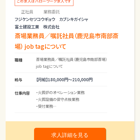
この求人はハローワーク求人です
正社員
業務委託
フジケンセツコウギョウ カブシキガイシャ
富士建設工業 株式会社
斎場業務員／嘱託社員（鹿児島市南部斎
場） job tagについて
斎場業務員／嘱託社員（鹿児島市南部斎場）
職種
job tagについて
【月給】
180,000円～
210,000円
給与
・火葬炉のオペレーション業務
仕事内容
・火葬設備の保守点検業務
・受付業務
＊業務上車を使用する機会はありません。
＊変更の範囲：会社の定める業務
求人詳細を見る