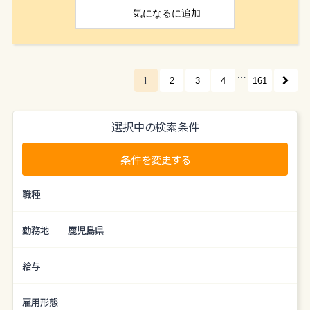
お客様に安心して暮らしていただくことが、地域貢
気になる
に追加
献につながると
考えています。リフォームアドバイザーとして、鹿児
島に住む人々
により良い住まいを提供するお手伝いをしません
…
か？
1
2
3
4
161
県内１００００棟を超えるヤマサハウスオーナー様
を中心に定期
選択中の検索条件
点検やメンテナンスサポート活動を通じて「リフォ
ームニーズ」
条件を変更する
をヒアリング。そのニーズに対し、ご提案、ご契約、
工事管理、
職種
お引き渡しまでをトータル的にサポートする仕事に
なります。
勤務地
鹿児島県
給与
雇用形態