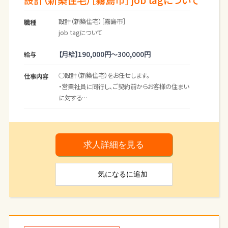
設計（新築住宅）［霧島市］ job tagについて
設計（新築住宅）［霧島市］
職種
job tagについて
【月給】
190,000円～
300,000円
給与
○設計（新築住宅）をお任せします。
仕事内容
・営業社員に同行し、ご契約前からお客様の住まい
に対する
想いやライフプランをお伺いし、図面を作成しま
す。
・ご契約後にはさらにお客様との刷り合わせを進
め、実際に建築
求人詳細を見る
するための図面へと仕上げていきます。
・お客様の住まいづくりに対する考え方や要望、諸
気になる
に追加
条件、ご計画
などを正確にに汲み取ったうえで、提案を行った
り実際の
お住まいを見せていただき暮らし方や好みを確
認することも