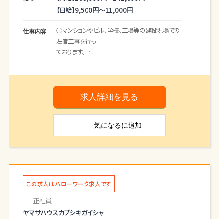
【日給】
9,500円～
11,000円
○マンションやビル、学校、工場等の建設現場での
仕事内容
左官工事を行っ
ております。
＊左官工事・外構工事
・ブロック積み、土間工事
＊左官
・外壁モルタル、漆喰塗替え、外壁補修、内部壁塗
求人詳細を見る
替え
気になる
に追加
建物の特性に合わせて、材料や使用するコテも変
化します。
左官工事、外構工事等、一つの現場で従業員が複
数人チームになっ
て作業にあたってもらいます。
ベテランの職人、若手とそれぞれの力を発揮しな
この求人はハローワーク求人です
がら毎日元気に業
正社員
務に取り組んでいます。
ヤマサハウスカブシキガイシャ