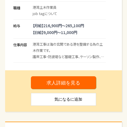
港湾土木作業員
職種
job tagについて
【月給】
216,900円～
265,100円
給与
【日給】
9,000円～
11,000円
港湾工事は海の玄関である港を整備する為の土
仕事内容
木作業です。
護岸工事・防波堤など基礎工事、ケーソン製作、テ
トラブロック製
作等の現場作業に従事していただきます。
（＊仕事内容はホームページを是非ご覧下さい）
求人詳細を見る
＊本社から乗り合わせて現場まで向かいます。
＊現場によっては、現地集合も可能ですのでご相談
気になる
に追加
下さい。
＊未経験の方の応募も歓迎します。
＊業務の変更範囲：変更なし
【※職場見学可】現場ではなく事務所にて詳細説明