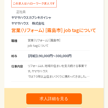
あります。
この求人はハローワーク求人です
正社員
＊応募前職場見学可（ハローワークへお問い合わ
ヤマサハウスカブシキガイシャ
せください）
ヤマサハウス 株式会社
営業（リフォーム）［霧島市］ job tagについて
営業（リフォーム）［霧島市］
職種
job tagについて
【月給】
190,000円～
300,000円
給与
リフォームは、地域の住まいを支え続ける事業で
仕事内容
す。ヤマサハウス
では７０年以上住まいづくりに携わってきました。新
築住宅を建て
て終わりではなく、定期点検やメンテナンス、リフォ
ームも
自社で一貫して行うことで、ヤマサハウスを選んで
求人詳細を見る
くださった