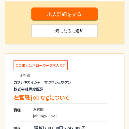
業の生 産管理
を含めた業務を担当して頂きます。
求人詳細を見る
＊アーク溶接技能者及びガス溶接技能者の有資格
者の募集です
気になる
に追加
その他の一部資格についても入社後資格取得す
ることが可能です
＊ハローワークの紹介状が必要です。
＊変更範囲：変更なし
この求人はハローワーク求人です
正社員
カブシキガイシャ サツマショウケン
株式会社薩摩匠建
左官職 job tagについて
左官職
職種
job tagについて
【月給】
209,000円～
242,000円
給与