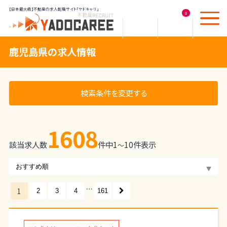
【日本最大級】不動産の求人転職サイト「ヤドキャリ」
0
鹿児島県の求人情報
検索条件を変更する
1608
該当求人数
件中
1
10
件表示
〜
…
1
2
3
4
161