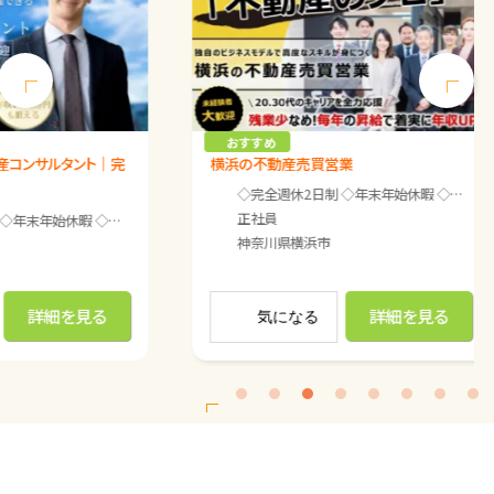
Previous
Next
おすすめ
おすすめ
横浜の不動産売買営業
宅建を活かせ
週休2日制
◇完全週休2日制 ◇年末年始休暇 ◇夏季休暇 ◇GW休暇 ◇有給休暇（入社6ヶ月目以降に付与） ◇慶弔休暇 ◇介護休暇 ◇育児休暇 ※面接時詳細をお伝えします。
正社員
合に合わせて対応。 うまくいかない日には仕事を切り上げます。 やりたくない時はやらない
歳／女性／主婦） 特に定休日は決めておらず、 お客さまの都合に合わせて対応。 うまく
◇完全週休2日制 ◇年末年始休暇 ◇夏季休暇 
神奈川県
横浜市
正社員
神奈川県
詳細を見る
気になる
気に
<