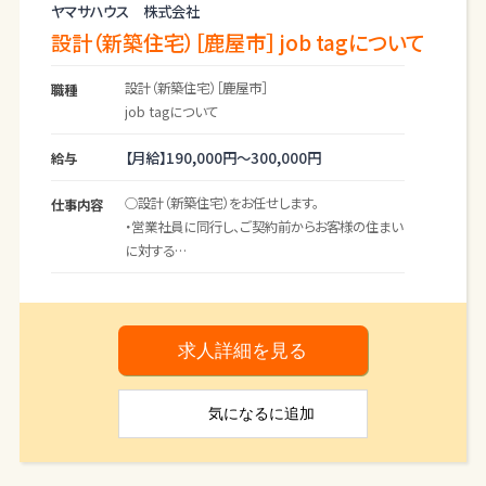
ヤマサハウス 株式会社
設計（新築住宅）［鹿屋市］ job tagについて
設計（新築住宅）［鹿屋市］
職種
job tagについて
【月給】
190,000円～
300,000円
給与
○設計（新築住宅）をお任せします。
仕事内容
・営業社員に同行し、ご契約前からお客様の住まい
に対する
想いやライフプランをお伺いし、図面を作成しま
す。
・ご契約後にはさらにお客様との刷り合わせを進
め、実際に建築
求人詳細を見る
するための図面へと仕上げていきます。
・お客様の住まいづくりに対する考え方や要望、諸
気になる
に追加
条件、
ご計画などを正確にに汲み取ったうえで、提案を
行ったり実際