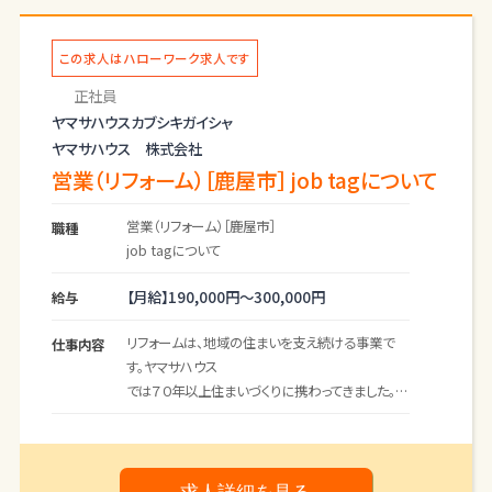
のお住まいを見せていただき暮らし方や好みを
確認することも
あります。
この求人はハローワーク求人です
正社員
＊応募前職場見学可（ハローワークへお問い合わ
ヤマサハウスカブシキガイシャ
せください）
ヤマサハウス 株式会社
営業（リフォーム）［鹿屋市］ job tagについて
営業（リフォーム）［鹿屋市］
職種
job tagについて
【月給】
190,000円～
300,000円
給与
リフォームは、地域の住まいを支え続ける事業で
仕事内容
す。ヤマサハウス
では７０年以上住まいづくりに携わってきました。新
築住宅を建て
て終わりではなく、定期点検やメンテナンス、リフォ
ームも
自社で一貫して行うことで、ヤマサハウスを選んで