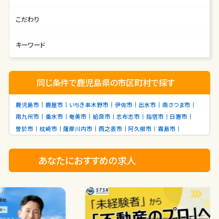
こだわり
キーワード
同じ条件で鹿児島県の市区町村で探す
鹿児島市
鹿屋市
いちき串木野市
伊佐市
出水市
南さつま市
南九州市
垂水市
奄美市
姶良市
志布志市
指宿市
日置市
曽於市
枕崎市
薩摩川内市
西之表市
阿久根市
霧島市
あなたにおすすめの求人