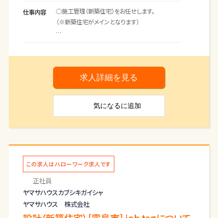
○施工管理（新築住宅）をお任せします。
仕事内容
（※新築住宅がメインとなります）
施工管理から完成までを担当する現場監督として、
新築建築現場の
工程管理、安全管理、品質管理、原価管理などを担
当して頂きます
求人詳細を見る
。現場に携わるプロの職人チームを束ね、お客様の
夢の住まいを実
気になる
に追加
際に形にしていくリーダー的な役割を担います。
＊応募前職場見学可（ハローワークへお問い合わ
せください）
この求人はハローワーク求人です
正社員
ヤマサハウスカブシキガイシャ
ヤマサハウス 株式会社