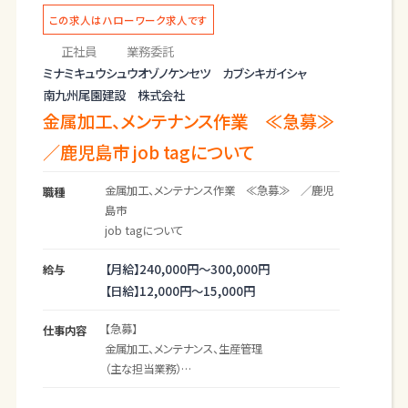
可能です。
この求人はハローワーク求人です
◎応募にはハローワークの紹介状が必要です。
正社員
業務委託
ミナミキュウシュウオゾノケンセツ カブシキガイシャ
南九州尾園建設 株式会社
金属加工、メンテナンス作業 ≪急募≫
／鹿児島市 job tagについて
金属加工、メンテナンス作業 ≪急募≫ ／鹿児
職種
島市
job tagについて
【月給】
240,000円～
300,000円
給与
【日給】
12,000円～
15,000円
【急募】
仕事内容
金属加工、メンテナンス、生産管理
（主な担当業務）
・鹿児島工場内にて、金属加工及びメンテナンス作