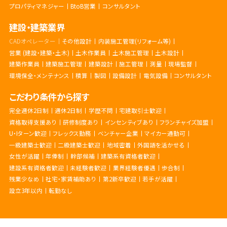
プロパティマネジャー
BtoB営業
コンサルタント
建設・建築業界
CADオペレーター
その他設計
内装施工管理(リフォーム等)
営業 (建設・建築・土木)
土木作業員
土木施工管理
土木設計
建築作業員
建築施工管理
建築設計
施工管理
測量
現場監督
環境保全・メンテナンス
積算
製図
設備設計
電気設備
コンサルタント
こだわり条件から探す
完全週休2日制
週休2日制
学歴不問
宅建取引士歓迎
資格取得支援あり
研修制度あり
インセンティブあり
フランチャイズ加盟
U・Iターン歓迎
フレックス勤務
ベンチャー企業
マイカー通勤可
一級建築士歓迎
二級建築士歓迎
地域密着
外国語を活かせる
女性が活躍
年俸制
幹部候補
建築系有資格者歓迎
建設系有資格者歓迎
未経験者歓迎
業界経験者優遇
歩合制
残業少なめ
社宅・家賃補助あり
第2新卒歓迎
若手が活躍
設立3年以内
転勤なし