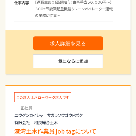
【退職金あり！高額給与！食事手当５６，０００円～】
仕事内容
３００ｔ吊旋回起重機船クレーンオペレーター運転
の業務に従事
して頂きます。分からないことは先輩社員が丁寧に
お教えします。
・３００ｔ吊旋回起重機船クレーンオペレーター運
求人詳細を見る
転（月の半分）
・その他は、船内の修理や点検等メンテナンス作
気になる
に追加
業
・土木（陸上・港湾）一式工事となります。
・令和７年５月まで⇒鹿児島県種子島現場にて作
業予定
（令和９年まで延長があり得ます）
・鹿児島県の業務が終了後、秋田県での業務予定
この求人はハローワーク求人です
３０・４０代活躍中！！良かったらＨＰも遊びに来てく
正社員
ださい！
ユウゲンカイシャ サガラソウゴウドボク
「変更範囲：変更なし」
有限会社 相良総合土木
港湾土木作業員 job tagについて