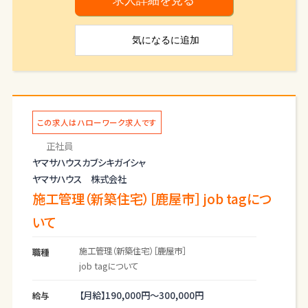
求人詳細を見る
くださった
お客様に安心して暮らしていただくことが、地域貢
気になる
に追加
献につながると
考えています。リフォームアドバイザーとして、鹿児
島に住む人々
により良い住まいを提供するお手伝いをしません
か？
この求人はハローワーク求人です
県内１００００棟を超えるヤマサハウスオーナー様
正社員
を中心に定期
ヤマサハウスカブシキガイシャ
点検やメンテナンスサポート活動を通じて「リフォ
ヤマサハウス 株式会社
ームニーズ」
をヒアリング。そのニーズに対し、ご提案、ご契約、
施工管理（新築住宅）［鹿屋市］ job tagにつ
工事管理、
いて
お引き渡しまでをトータル的にサポートする仕事に
なります。
施工管理（新築住宅）［鹿屋市］
職種
job tagについて
【月給】
190,000円～
300,000円
給与