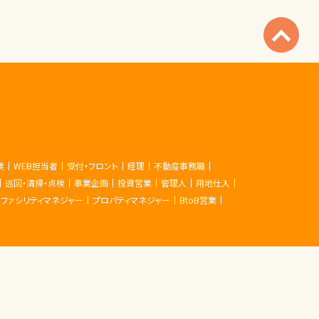
業
WEB担当者
受付・フロント
経理
不動産事務職
巡回・清掃・点検
事業企画
投資営業
管理人
用地仕入
ファシリティマネジャー
プロパティマネジャー
BtoB営業
管理(リフォーム等)
営業 (建設・建築・土木)
土木作業員
建築施工管理
建築設計
施工管理
測量
現場監督
備設計
電気設備
コンサルタント