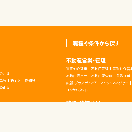
職種や条件から探す
不動産営業・管理
賃貸仲介営業
不動産管理
売買仲介営
奈川県
不動産鑑定士
不動産調査員
重説担当
阜県
静岡県
愛知県
広報・ブランディング
アセットマネジャー
歌山県
コンサルタント
建設・建築業界
児島県
CADオペレーター
その他設計
内装施工
土木施工管理
土木設計
建築作業員
環境保全・メンテナンス
積算
製図
設