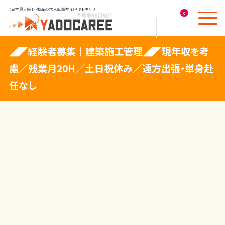
【日本最大級】不動産の求人転職サイト「ヤドキャリ」
0
◢◤経験者募集｜建築施工管理◢◤現年収を考
慮／残業月20H／土日祝休み／遠方出張・単身赴
任なし