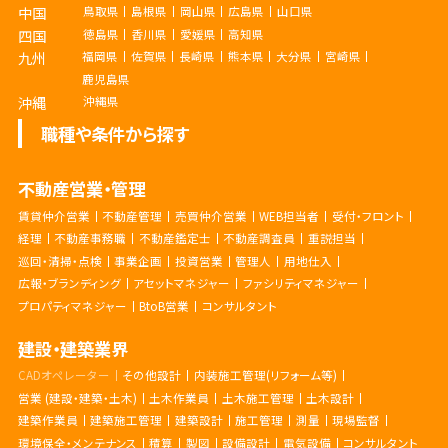
中国
鳥取県
島根県
岡山県
広島県
山口県
四国
徳島県
香川県
愛媛県
高知県
九州
福岡県
佐賀県
長崎県
熊本県
大分県
宮崎県
鹿児島県
沖縄
沖縄県
職種や条件から探す
不動産営業・管理
賃貸仲介営業
不動産管理
売買仲介営業
WEB担当者
受付・フロント
経理
不動産事務職
不動産鑑定士
不動産調査員
重説担当
巡回・清掃・点検
事業企画
投資営業
管理人
用地仕入
広報・ブランディング
アセットマネジャー
ファシリティマネジャー
プロパティマネジャー
BtoB営業
コンサルタント
建設・建築業界
CADオペレーター
その他設計
内装施工管理(リフォーム等)
営業 (建設・建築・土木)
土木作業員
土木施工管理
土木設計
建築作業員
建築施工管理
建築設計
施工管理
測量
現場監督
環境保全・メンテナンス
積算
製図
設備設計
電気設備
コンサルタント