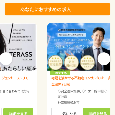
あなたにおすすめの求人
Previous
Next
おすすめ
ージェント｜フルリモー
宅建を活かせる不動産コンサルタント｜完
全週休2日制
可能 半年ガッツリ働いて、半年休むなども可能
Oさんの場合（35歳／女性／主婦） 特に定休日は決めておらず、 お客さまの都
◇完全週休2日制 ◇年末年始休暇 ◇夏季休暇 ◇GW休暇 ◇有給休暇（入社6ヶ月目以降に付与） ◇慶弔休暇 ◇介護休暇 ◇育児休暇 ※面接時詳細をお伝えします。
Oさんの場合（3
正社員
神奈川県
横浜市
詳細を見る
詳細を見る
気になる