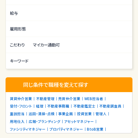
給与
雇用形態
こだわり
マイカー通勤可
キーワード
同じ条件で職種を変えて探す
賃貸仲介営業
不動産管理
売買仲介営業
WEB担当者
受付・フロント
経理
不動産事務職
不動産鑑定士
不動産調査員
重説担当
巡回・清掃・点検
事業企画
投資営業
管理人
用地仕入
広報・ブランディング
アセットマネジャー
ファシリティマネジャー
プロパティマネジャー
BtoB営業