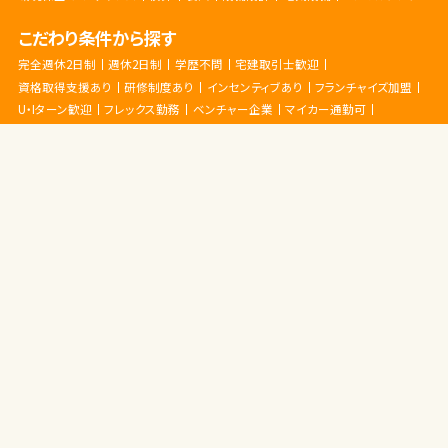
こだわり条件から探す
完全週休2日制
週休2日制
学歴不問
宅建取引士歓迎
資格取得支援あり
研修制度あり
インセンティブあり
フランチャイズ加盟
U・Iターン歓迎
フレックス勤務
ベンチャー企業
マイカー通勤可
一級建築士歓迎
二級建築士歓迎
地域密着
外国語を活かせる
女性が活躍
年俸制
幹部候補
建築系有資格者歓迎
建設系有資格者歓迎
未経験者歓迎
業界経験者優遇
歩合制
残業少なめ
社宅・家賃補助あり
第2新卒歓迎
若手が活躍
設立3年以内
転勤なし
03-6810-0920
受付時間 平日 10:00〜18:00