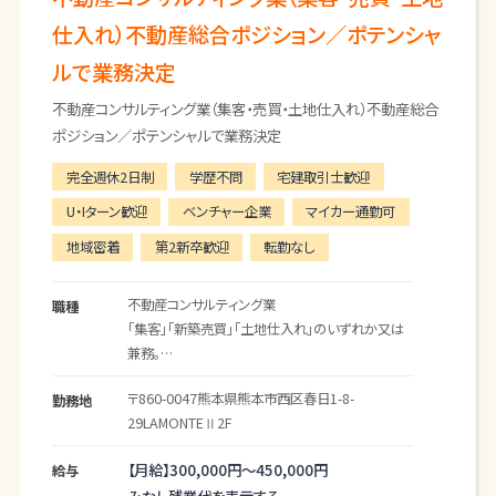
仕入れ）不動産総合ポジション／ポテンシャ
ルで業務決定
不動産コンサルティング業（集客・売買・土地仕入れ）不動産総合
ポジション／ポテンシャルで業務決定
完全週休2日制
学歴不問
宅建取引士歓迎
U・Iターン歓迎
ベンチャー企業
マイカー通勤可
地域密着
第2新卒歓迎
転勤なし
不動産コンサルティング業
職種
「集客」「新築売買」「土地仕入れ」のいずれか又は
兼務。
就業後の適正によって配属いたします。
〒860-0047
熊本県
熊本市
西区春日1-8-
勤務地
具体的な業務内容は下記の通りです。
29LAMONTEⅡ2F
【集客】
【月給】
300,000円～
450,000円
給与
・購入希望者の集客企画立案（SNS やセミナー活