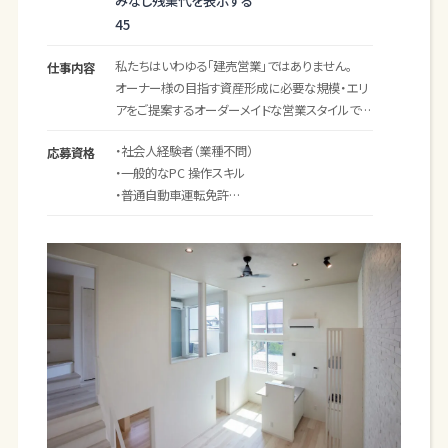
みなし残業代を表示する
用、広告等）
45
・集客企画実行、運営
私たちはいわゆる「建売営業」ではありません。
仕事内容
【新築売買】
オーナー様の目指す資産形成に必要な規模・エリ
・収益物件の提案、既存顧客とのマッチング
アをご提案するオーダーメイドな営業スタイルで
・購入希望者との契約
す。
・決済業務 、金融機関との融資相談、折衝
・社会人経験者（業種不問）
応募資格
・顧客ごとの税務相談やコンサルティング
・一般的なPC 操作スキル
買いたい方々のニーズを収集し、企画・仕入れに反
・普通自動車運転免許
映させるため、適正をふまえた上で配属先を決定
【土地仕入れ】
※業界未経験の方でも応募可能です。
し、時には上記の業務を兼務していただきます。
・土地の情報収集から買付け契約まで
・顧客と入居者のマーケティング調査
下記の社風に共感し、行動にうつしてくれる方を募
顧客対象となる方は経営者が多く、不動産以外で
集します。
も総合的な税金のこと、経営についての知識など
・自分で考え、動き、失敗してもチャレンジし続ける
も必要になります。
人
・部署を越え、お客様のために何をすべきか？を考
■当社の強み■
え、気づいたことを社内で協議し、よりよいチームに
少数精鋭で業務にあたっているため、一人ひとりの
するため動く人
専門性が高く、携わる業務の幅も多岐に渡ります。
・当事者意識をもって仕事をする人
経験豊富なスタッフが多く在籍しているため、学べ
る機会が沢山あります。