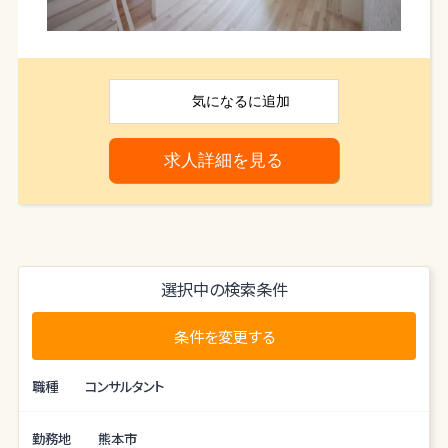
熊本支店立ち上げメンバー募集。土地仕入れから
携われる
また当社最大の強みは商品力です。
不動産コンサルティングスタッフ。少数精鋭で総合
マーケティングを掛け合わせたプロダクトをお客さ
的な
まに提供しています。
不動産スキルを身につけたい方を募集します。
気になる
に追加
「マーケティングされたエリア」と「高い商品力」と
「安定した家賃設定」を掛け合わせたプロダクトが
私たちの強みです。
求人詳細を見る
選択中の検索条件
条件を変更する
職種
コンサルタント
勤務地
熊本市