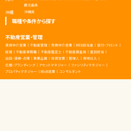
鹿児島県
沖縄
沖縄県
職種や条件から探す
不動産営業・管理
賃貸仲介営業
不動産管理
売買仲介営業
WEB担当者
受付・フロント
経理
不動産事務職
不動産鑑定士
不動産調査員
重説担当
巡回・清掃・点検
事業企画
投資営業
管理人
用地仕入
広報・ブランディング
アセットマネジャー
ファシリティマネジャー
プロパティマネジャー
BtoB営業
コンサルタント
建設・建築業界
CADオペレーター
その他設計
内装施工管理(リフォーム等)
営業 (建設・建築・土木)
土木作業員
土木施工管理
土木設計
建築作業員
建築施工管理
建築設計
施工管理
測量
現場監督
環境保全・メンテナンス
積算
製図
設備設計
電気設備
コンサルタント
こだわり条件から探す