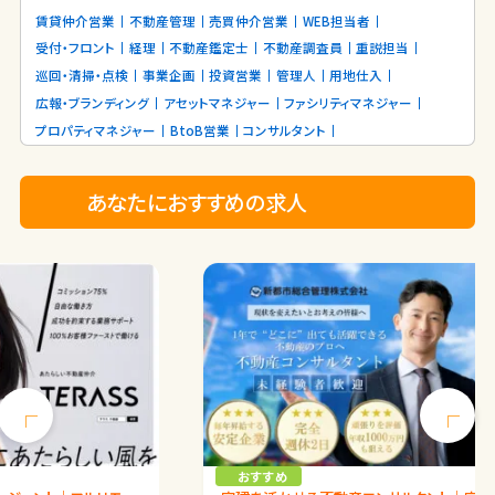
賃貸仲介営業
不動産管理
売買仲介営業
WEB担当者
受付・フロント
経理
不動産鑑定士
不動産調査員
重説担当
巡回・清掃・点検
事業企画
投資営業
管理人
用地仕入
広報・ブランディング
アセットマネジャー
ファシリティマネジャー
プロパティマネジャー
BtoB営業
コンサルタント
あなたにおすすめの求人
Previous
Next
おすすめ