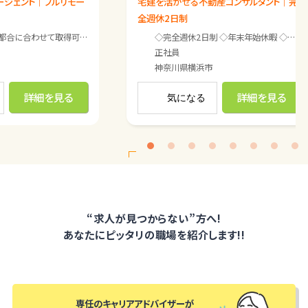
ージェント｜フルリモー
宅建を活かせる不動産コンサルタント｜完
全週休2日制
可能 半年ガッツリ働いて、半年休むなども可能
Oさんの場合（35歳／女性／主婦） 特に定休日は決めておらず、 お客さまの都
◇完全週休2日制 ◇年末年始休暇 ◇夏季休暇 ◇GW休暇 ◇有給休暇（入社6ヶ月目以降に付与） ◇慶弔休暇 ◇介護休暇 ◇育児休暇 ※面接時詳細をお伝えします。
Oさんの場合（3
正社員
神奈川県
横浜市
詳細を見る
詳細を見る
気になる
<
“求人が見つからない”方へ!
あなたにピッタリの職場を紹介します!!
専任のキャリアアドバイザーが